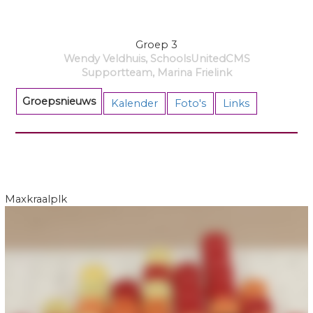
Groep 3
Wendy Veldhuis, SchoolsUnitedCMS
Supportteam, Marina Frielink
Groepsnieuws
Kalender
Foto's
Links
Maxkraalplk